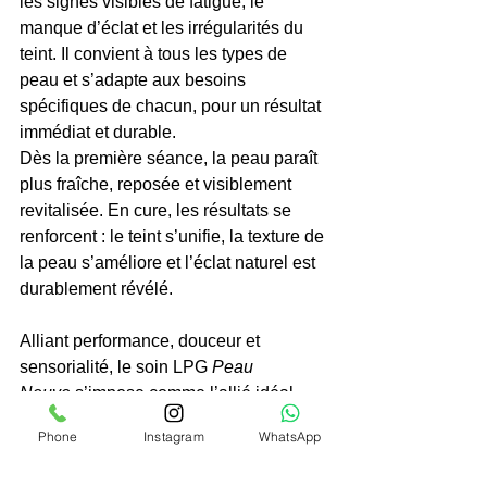
les signes visibles de fatigue, le 
manque d’éclat et les irrégularités du 
teint. Il convient à tous les types de 
peau et s’adapte aux besoins 
spécifiques de chacun, pour un résultat 
immédiat et durable.
Dès la première séance, la peau paraît 
plus fraîche, reposée et visiblement 
revitalisée. En cure, les résultats se 
renforcent : le teint s’unifie, la texture de 
la peau s’améliore et l’éclat naturel est 
durablement révélé.
Alliant performance, douceur et 
sensorialité, le soin LPG 
Peau 
Neuve
 s’impose comme l’allié idéal 
pour celles et ceux qui souhaitent offrir 
Phone
Instagram
WhatsApp
à leur peau une véritable remise à neuf, 
sans procédé invasif, dans un moment 