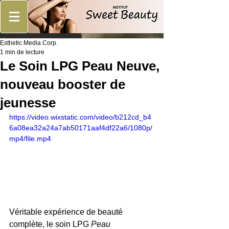
Esthetic Media Corp.
1 min de lecture
Le Soin LPG Peau Neuve,
nouveau booster de
jeunesse
https://video.wixstatic.com/video/b212cd_b4
6a08ea32a24a7ab50171aaf4df22a6/1080p/
mp4/file.mp4
Véritable expérience de beauté 
complète, le soin LPG 
Peau 